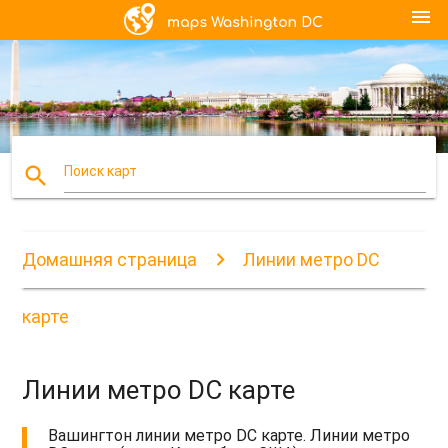
menu
search
Поиск карт
Домашняя страница
Линии метро DC
карте
Линии метро DC карте
Вашингтон линии метро DC карте. Линии метро