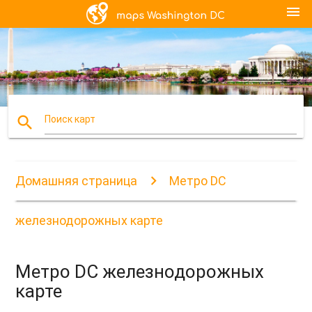
menu
search
Поиск карт
Домашняя страница
Метро DC
железнодорожных карте
Метро DC железнодорожных
карте