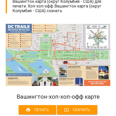
Вашингтон карта (округ Колумбия - США) для
печати. Хоп-хоп-офф Вашингтон карта (округ
Колумбия - США) скачать.
Вашингтон-хоп-хоп-офф карте
print
system_update_alt
ПЕЧАТЬ
СКАЧАТЬ