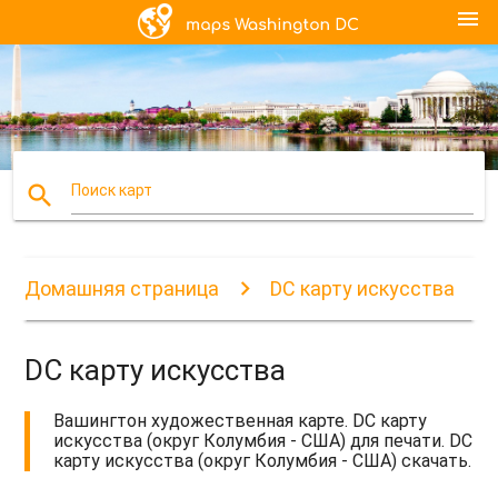
menu
search
Поиск карт
Домашняя страница
DC карту искусства
DC карту искусства
Вашингтон художественная карте. DC карту
искусства (округ Колумбия - США) для печати. DC
карту искусства (округ Колумбия - США) скачать.